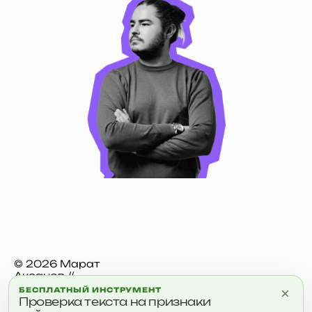
© 2026 Марат
Аксанов //
aksanov.digital
×
БЕСПЛАТНЫЙ ИНСТРУМЕНТ
Проверка текста на признаки