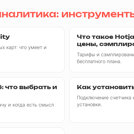
аналитика: инструмент
ity
Что такое Hotj
цены, сэмплир
х карт: что умеет и
Тарифы и сэмплировани
бесплатного плана.
6: что выбрать и
Как установить
Подключение счетчика н
установки.
ачу и когда есть смысл