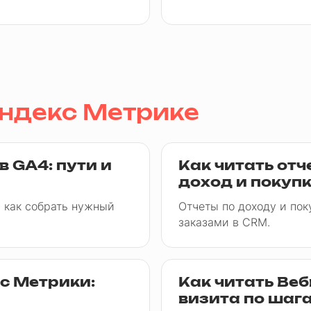
Яндекс Метрике
в GA4: пути и
Как читать отч
доход и покуп
: как собрать нужный
Отчеты по доходу и поку
заказами в CRM.
кс Метрики:
Как читать Ве
визита по шаг