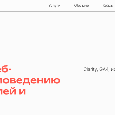
Услуги
Обо мне
Кейсы
б-
Clarity, GA4,
 поведению
лей и