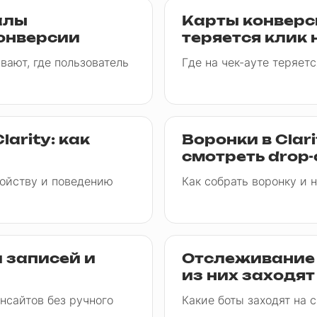
налы
Карты конверсий
онверсии
теряется клик 
вают, где пользователь
Где на чек-ауте теряетс
arity: как
Воронки в Clari
смотреть drop-
ройству и поведению
Как собрать воронку и н
ки записей и
Отслеживание A
из них заходят
нсайтов без ручного
Какие боты заходят на с