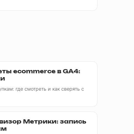
еты ecommerce в GA4:
ки
пкам: где смотреть и как сверять с
бвизор Метрики: запись
ам