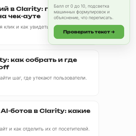
Балл от 0 до 10, подсветка
 в Clarity: где
машинных формулировок и
на чек-ауте
объяснение, что переписать.
я клик и как увидеть это в отчете.
Проверить текст →
ty: как собрать и где
off
айти шаг, где утекают пользователи.
I-ботов в Clarity: какие
айт и как отделить их от посетителей.