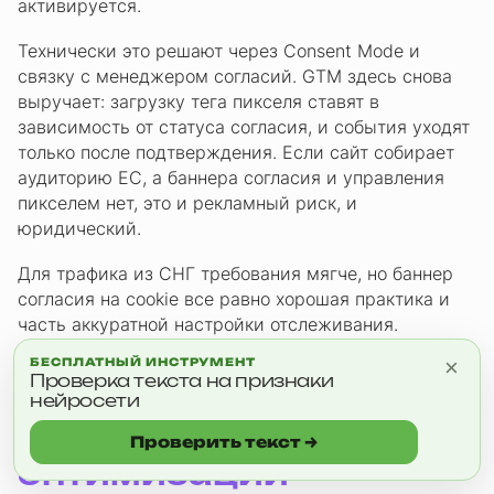
активируется.
Технически это решают через Consent Mode и
связку с менеджером согласий. GTM здесь снова
выручает: загрузку тега пикселя ставят в
зависимость от статуса согласия, и события уходят
только после подтверждения. Если сайт собирает
аудиторию ЕС, а баннера согласия и управления
пикселем нет, это и рекламный риск, и
юридический.
Для трафика из СНГ требования мягче, но баннер
согласия на cookie все равно хорошая практика и
часть аккуратной настройки отслеживания.
×
БЕСПЛАТНЫЙ ИНСТРУМЕНТ
Проверка текста на признаки
Что дает пиксель
нейросети
дальше: данные для
Проверить текст →
оптимизации