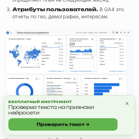
Атрибуты пользователей.
В GA4 это
отчеты по гео, демографии, интересам.
×
БЕСПЛАТНЫЙ ИНСТРУМЕНТ
Проверка текста на признаки
нейросети
GA4: годовой обзор атрибутов пользователей. Страны,
Проверить текст →
города, демография, интересы.