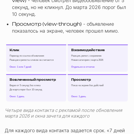
view)
- человек смотрел видеообъявление от 5
секунд, но не кликнул. До марта 2026 порог был
10 секунд.
Просмотр (view-through)
- объявление
показалось на экране, человек прошел мимо.
Взаимодействие
Клик
Переход по ссылке объявления
Реакция, репост, сохранение
Реакции и репосты кликом не считаются
Новая категория с марта 2026
Окно: 1 или 7 дней
Отдельно в отчетах
Вовлеченный просмотр
Просмотр
Видео от 5 секунд без клика
Показ на экране без действий
До марта порог был 10 секунд
Окно: 1 день
Окно: 1 день
Четыре вида контакта с рекламой после обновления
марта 2026 и окна зачета для каждого
Для каждого вида контакта задается срок. «7 дней