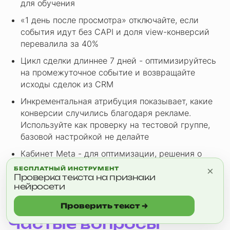
для обучения
«1 день после просмотра» отключайте, если
события идут без CAPI и доля view-конверсий
перевалила за 40%
Цикл сделки длиннее 7 дней - оптимизируйтесь
на промежуточное событие и возвращайте
исходы сделок из CRM
Инкрементальная атрибуция показывает, какие
конверсии случились благодаря рекламе.
Используйте как проверку на тестовой группе,
базовой настройкой не делайте
Кабинет Meta - для оптимизации, решения о
бюджетах - по веб-аналитике и CRM.
×
БЕСПЛАТНЫЙ ИНСТРУМЕНТ
Расхождение 40-70% по UTM-меткам - норма,
Проверка текста на признаки
нейросети
следите за динамикой разрыва
Проверить текст →
Частые вопросы