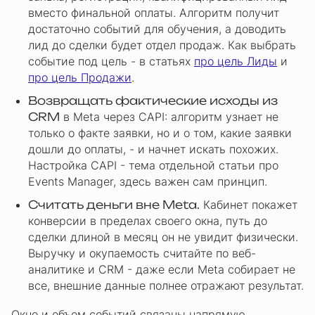
вместо финальной оплаты. Алгоритм получит
достаточно событий для обучения, а доводить
лид до сделки будет отдел продаж. Как выбрать
событие под цель - в статьях
про цель Лиды
и
про цель Продажи
.
Возвращать фактические исходы из
CRM
в Meta через CAPI: алгоритм узнает не
только о факте заявки, но и о том, какие заявки
дошли до оплаты, - и начнет искать похожих.
Настройка CAPI - тема отдельной статьи про
Events Manager, здесь важен сам принцип.
Считать деньги вне Meta.
Кабинет покажет
конверсии в пределах своего окна, путь до
сделки длиной в месяц он не увидит физически.
Выручку и окупаемость считайте по веб-
аналитике и CRM - даже если Meta собирает не
все, внешние данные полнее отражают результат.
Окно и объем событий связаны напрямую.