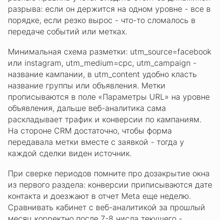
разрыва: если он держится на одном уровне - все в
порядке, если резко вырос - что-то сломалось в
передаче событий или метках.
Минимальная схема разметки: utm_source=facebook
или instagram, utm_medium=cpc, utm_campaign -
название кампании, в utm_content удобно класть
название группы или объявления. Метки
прописываются в поле «Параметры URL» на уровне
объявления, дальше веб-аналитика сама
раскладывает трафик и конверсии по кампаниям.
На стороне CRM достаточно, чтобы форма
передавала метки вместе с заявкой - тогда у
каждой сделки виден источник.
При сверке периодов помните про дозакрытие окна
из первого раздела: конверсии приписываются дате
контакта и доезжают в отчет Meta еще неделю.
Сравнивать кабинет с веб-аналитикой за прошлый
месяц корректно после 7-8 числа текущего -