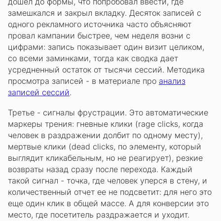
дошел до формы, что попробовал ввести, где
замешкался и закрыл вкладку. Десяток записей с
одного рекламного источника часто объясняют
провал кампании быстрее, чем неделя возни с
цифрами: запись показывает один визит целиком,
со всеми заминками, тогда как сводка дает
усредненный остаток от тысячи сессий. Методика
просмотра записей - в материале про
анализ
записей сессий
.
Третье - сигналы фрустрации. Это автоматические
маркеры трения: гневные клики (rage clicks, когда
человек в раздражении долбит по одному месту),
мертвые клики (dead clicks, по элементу, который
выглядит кликабельным, но не реагирует), резкие
возвраты назад сразу после перехода. Каждый
такой сигнал - точка, где человек уперся в стену, и
количественный отчет ее не подсветит: для него это
еще один клик в общей массе. А для конверсии это
место, где посетитель раздражается и уходит.