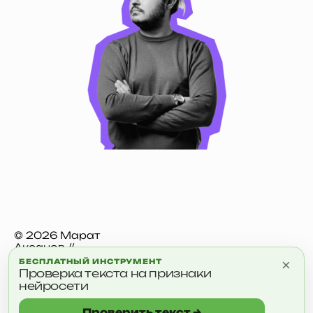
© 2026 Марат
Аксанов //
aksanov.digital
×
БЕСПЛАТНЫЙ ИНСТРУМЕНТ
Проверка текста на признаки
Обо Мне
Блог
Кейсы
Инструменты
нейросети
t.me/marataxanov
Проверить текст →