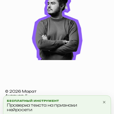
© 2026 Марат
Аксанов //
aksanov.digital
×
БЕСПЛАТНЫЙ ИНСТРУМЕНТ
Проверка текста на признаки
Обо Мне
Блог
Кейсы
Инструменты
нейросети