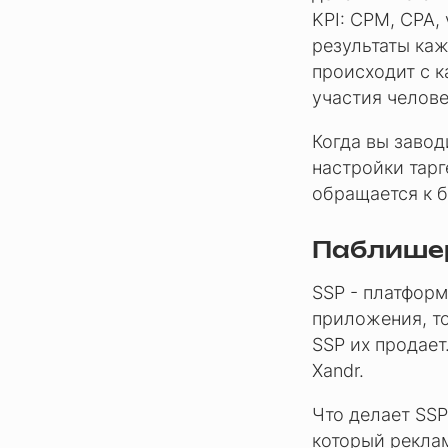
KPI: CPM, CPA, 
результаты каж
происходит с к
участия челове
Когда вы завод
настройки тарг
обращается к б
Паблишер 
SSP - платформ
приложения, то
SSP их продает
Xandr.
Что делает SSP
который рекла