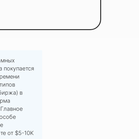
амных
з покупается
времени
 типов
биржа) в
орма
. Главное
пособе
не
те от $5-10K