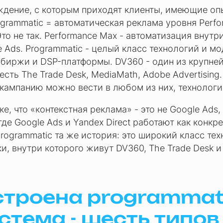
дение, с которым приходят клиенты, имеющие опы
ogrammatic = автоматическая реклама уровня Perf
 Это не так. Performance Max - автоматизация внутр
 Ads. Programmatic - целый класс технологий и м
биржи и DSP-платформы. DV360 - один из крупней
есть The Trade Desk, MediaMath, Adobe Advertising.
кампанию можно вести в любом из них, технологи
ке, что «контекстная реклама» - это не Google Ads,
где Google Ads и Yandex Direct работают как конкр
rogrammatic та же история: это широкий класс тех
и, внутри которого живут DV360, The Trade Desk и
строена programmat
стема - шесть типов