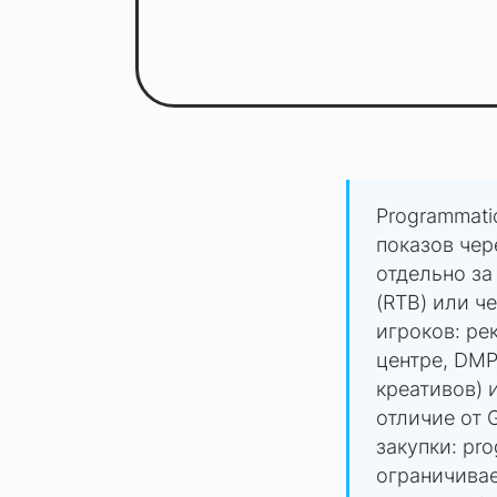
Programmati
показов чер
отдельно за
(RTB) или ч
игроков: ре
центре, DMP
креативов) и
отличие от 
закупки: pr
ограничивае