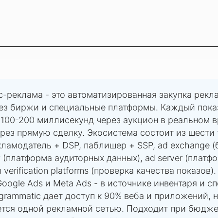
c-реклама - это автоматизированная закупка рекл
ез биржи и специальные платформы. Каждый пока
 100-200 миллисекунд через аукцион в реальном 
ерез прямую сделку. Экосистема состоит из шести
кламодатель + DSP, паблишер + SSP, ad exchange (
 (платформа аудиторных данных), ad server (платф
 verification platforms (проверка качества показов)
Google Ads и Meta Ads - в источнике инвентаря и с
ogrammatic дает доступ к 90% веба и приложений, 
тся одной рекламной сетью. Подходит при бюдже