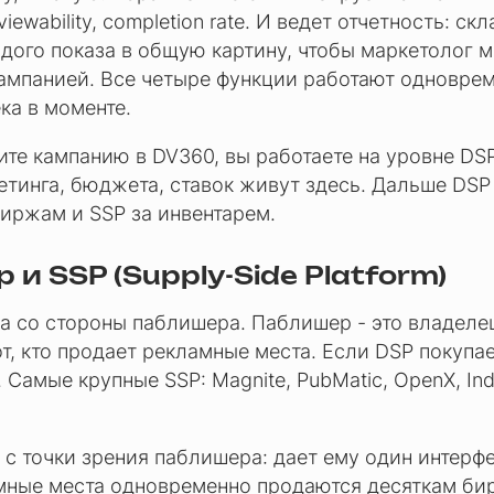
viewability, completion rate. И ведет отчетность: ск
дого показа в общую картину, чтобы маркетолог мо
ампанией. Все четыре функции работают одноврем
ка в моменте.
ите кампанию в DV360, вы работаете на уровне DSP
етинга, бюджета, ставок живут здесь. Дальше DSP
иржам и SSP за инвентарем.
и SSP (Supply-Side Platform)
а со стороны паблишера. Паблишер - это владеле
т, кто продает рекламные места. Если DSP покупае
. Самые крупные SSP: Magnite, PubMatic, OpenX, In
 с точки зрения паблишера: дает ему один интерфе
мные места одновременно продаются десяткам би