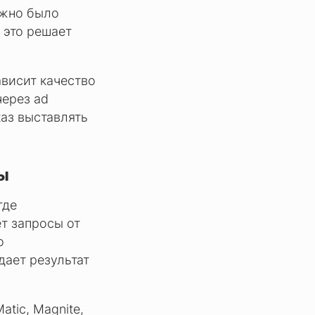
ужно было
 это решает
ависит качество
через ad
каз выставлять
ы
где
т запросы от
о
дает результат
tic, Magnite,