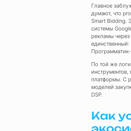
Главное заблуж
думают, что pr
Smart Bidding.
системы Google
рекламы через 
единственный: 
Программатик-
По той же логи
инструментов, 
платформы. С p
моделей закупк
DSP.
Как у
экоси