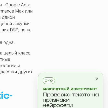
т Google Ads:
ormance Max или
и одной
оделей закупки
ших DSP, но не
я одна.
 а целый класс
етные
нологий и
 десятки других
×
0–10
БЕСПЛАТНЫЙ ИНСТРУМЕНТ
ic-
Проверка текста на
признаки
нейросети