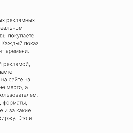
ных рекламных
реальном
 вы покупаете
. Каждый показ
нт времени.
й рекламой,
паете
на сайте на
не место, а
ользователем.
, форматы,
е и за какие
биржу. Это и