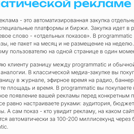
атической рекламе
еклама - это автоматизированная закупка отдель
специальные платформы и биржи. Закупка идет в 
вое слово - «отдельных показов». В programmatic
зы, не пакет на месяц и не размещение на неделю
ому пользователю на одной странице в один моме
яю клиенту разницу между programmatic и обычно
 аналогии. В классической медиа-закупке вы поку
ницу в журнале, эфирное время на радио, баннер 
те площадь и время. В programmatic вы покупаете 
ное появление вашей рекламы перед конкретным п
е равно настраиваете руками: аудитория, бюджет
ы. А сам показ - кто увидит рекламу, на каком сайт
тся автоматически за 100-200 миллисекунд через 
tic.