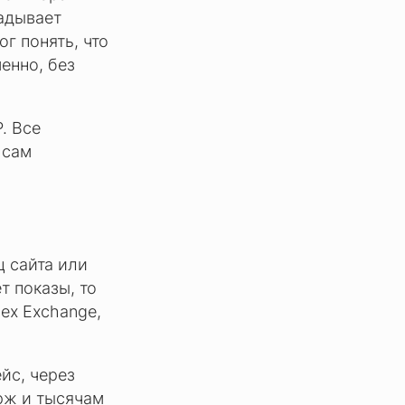
ладывает
г понять, что
енно, без
. Все
 сам
ц сайта или
т показы, то
dex Exchange,
йс, через
рж и тысячам