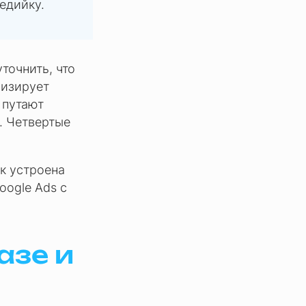
едийку.
точнить, что
мизирует
и путают
. Четвертые
ак устроена
oogle Ads с
азе и