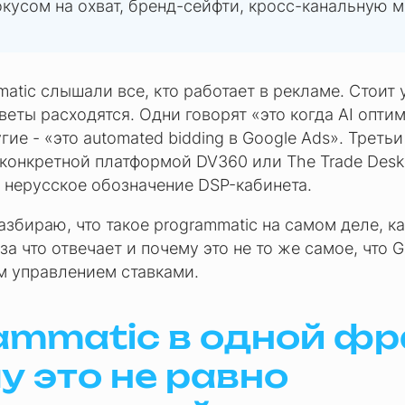
окусом на охват, бренд-сейфти, кросс-канальную м
atic слышали все, кто работает в рекламе. Стоит у
ответы расходятся. Одни говорят «это когда AI опти
гие - «это automated bidding в Google Ads». Треть
 конкретной платформой DV360 или The Trade Desk
о нерусское обозначение DSP-кабинета.
разбираю, что такое programmatic на самом деле, к
за что отвечает и почему это не то же самое, что G
м управлением ставками.
ammatic в одной фр
у это не равно