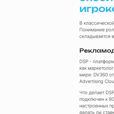
игрок
В классической
Понимание роле
складывается в
Рекламод
DSP - платформ
как маркетолог
мире: DV360 от
Advertising Clou
Что делает DS
подключен к 80
настроенных п
делать ли став