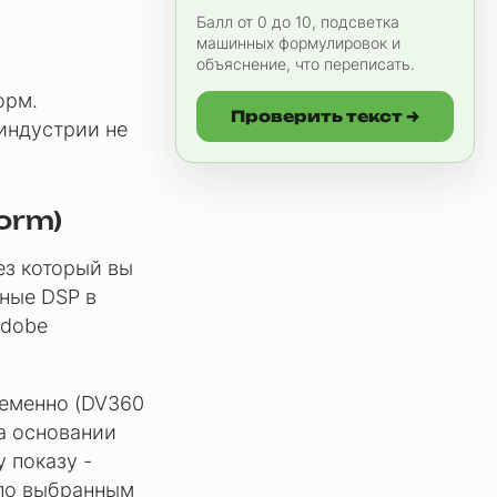
Балл от 0 до 10, подсветка
машинных формулировок и
объяснение, что переписать.
орм.
Проверить текст →
 индустрии не
orm)
ез который вы
пные DSP в
Adobe
ременно (DV360
На основании
 показу -
 по выбранным