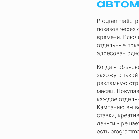
автом
Programmatic-р
показов через 
времени. Ключе
отдельные пока
адресован одн
Когда я объясн
захожу с такой
рекламную стра
месяц. Покупае
каждое отдель
Кампанию вы вс
ставки, креатив
деньги - решае
есть programma