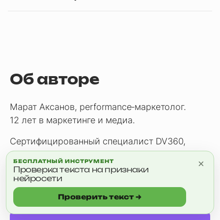
Об авторе
Марат Аксанов, performance‑маркетолог.
12 лет в маркетинге и медиа.
Сертифицированный специалист DV360,
Google Ads и Google Analytics.
×
БЕСПЛАТНЫЙ ИНСТРУМЕНТ
Проверка текста на признаки
нейросети
Заказать аудит вашего проекта
или консультацию:
Проверить текст →