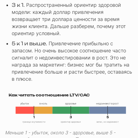
3 к 1.
Распространенный ориентир здоровой
модели: каждый доллар привлечения
возвращает три доллара ценности за время
жизни клиента. Дальше разберем, почему этот
ориентир условный.
5 к 1 и выше.
Привлечение прибыльно с
запасом. Но очень высокое соотношение часто
сигналит о недоинвестировании в рост. Это не
награда за маркетинг: бизнес мог бы тратить на
привлечение больше и расти быстрее, оставаясь
в плюсе.
Как читать соотношение LTV/CAC
убыток
в ноль
здоровье
недоинвест в рост
1
3
5
граница окупаемости
ориентир здоровья
запас, но недоинвест
Меньше 1 - убыток, около 3 - здоровье, выше 5 -