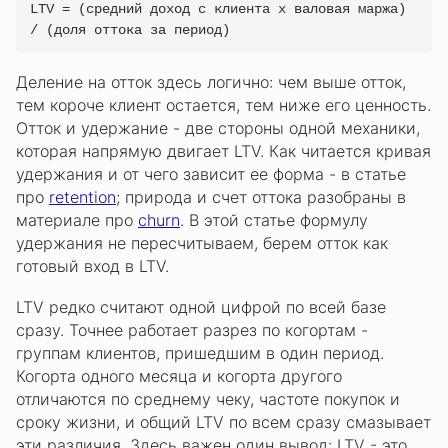
LTV = (средний доход с клиента x валовая маржа)
/ (доля оттока за период)
Деление на отток здесь логично: чем выше отток,
тем короче клиент остается, тем ниже его ценность.
Отток и удержание - две стороны одной механики,
которая напрямую двигает LTV. Как читается кривая
удержания и от чего зависит ее форма - в статье
про
retention
; природа и счет оттока разобраны в
материале про
churn
. В этой статье формулу
удержания не пересчитываем, берем отток как
готовый вход в LTV.
LTV редко считают одной цифрой по всей базе
сразу. Точнее работает разрез по когортам -
группам клиентов, пришедшим в один период.
Когорта одного месяца и когорта другого
отличаются по среднему чеку, частоте покупок и
сроку жизни, и общий LTV по всем сразу смазывает
эти различия. Здесь важен один вывод: LTV - это