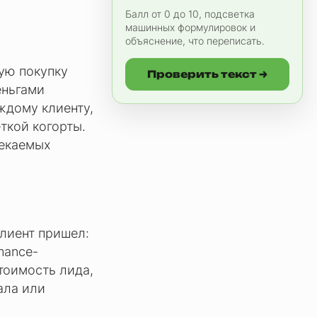
Балл от 0 до 10, подсветка
машинных формулировок и
объяснение, что переписать.
вую покупку
Проверить текст →
еньгами
ждому клиенту,
еткой когорты.
лекаемых
клиент пришел:
rmance-
стоимость лида,
ала или