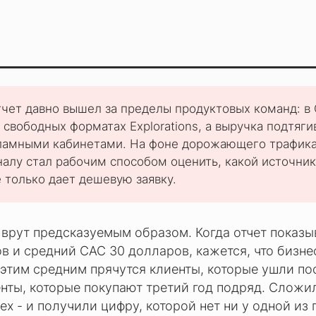
тчет давно вышел за пределы продуктовых команд: в
 свободных форматах Explorations, а выручка подтяги
кламными кабинетами. На фоне дорожающего трафика
налу стал рабочим способом оценить, какой источни
е только дает дешевую заявку.
врут предсказуемым образом. Когда отчет показы
в и средний CAC 30 долларов, кажется, что бизне
 этим средним прячутся клиенты, которые ушли по
енты, которые покупают третий год подряд. Сложи
ех - и получили цифру, которой нет ни у одной из 