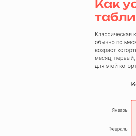
Как у
табл
Классическая к
обычно по меся
возраст когорт
месяц, первый,
для этой когор
К
Январь
Февраль