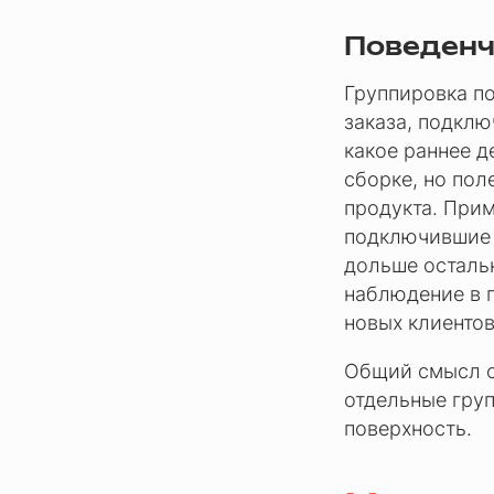
Поведенч
Группировка п
заказа, подклю
какое раннее д
сборке, но пол
продукта. Прим
подключившие 
дольше остальн
наблюдение в п
новых клиентов
Общий смысл од
отдельные груп
поверхность.