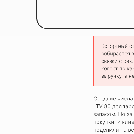
Когортный о
собирается в
связки с ре
когорт по ка
выручку, а н
Средние числа 
LTV 80 долларо
запасом. Но за
покупки, и кли
поделили на вс