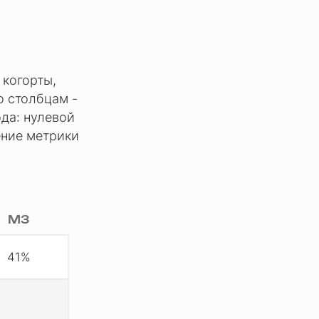
 когорты,
о столбцам -
ода: нулевой
ение метрики
М3
41%