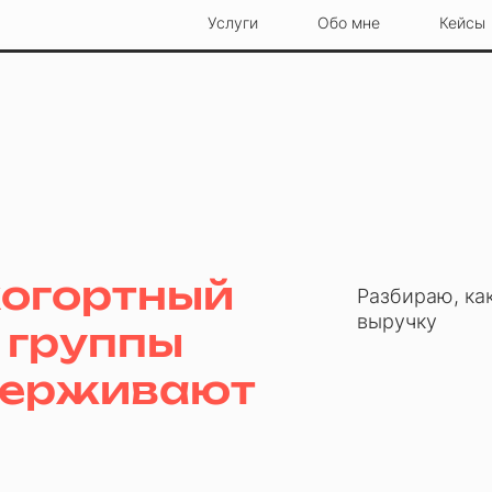
Услуги
Обо мне
Кейсы
когортный
Разбираю, ка
выручку
е группы
держивают