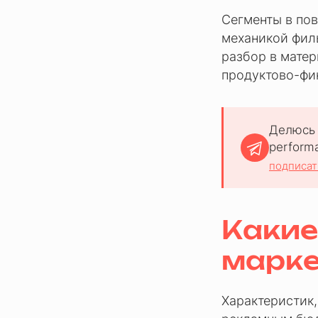
Сегменты в пов
механикой фильт
разбор в мате
продуктово-фин
Делюсь 
perform
подписат
Какие
марке
Характеристик,