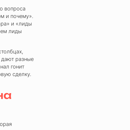
то вопроса
ем и почему».
ара» и «лиды
чем лиды
 столбцах,
я дают разные
анал гонит
рвую сделку.
на
торая