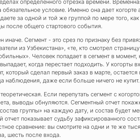
еделах определенного отрезка времени. Временна
а обязательное условие. Именно она дает когорте
даете за одной и той же группой по мере того, как
ы после общего стартового события.
н иначе. Сегмент - это срез по признаку без прив
ватели из Узбекистана», «те, кто смотрел страницу
бильных». Человек попадает в сегмент в момент, 
 выпадает, когда перестает подходить. У когорты 
нт, который сделал первый заказ в марте, остается
ца наблюдения, даже если больше ничего не купит.
 теоретическая. Если перепутать сегмент с когорто
ета, выводы обнуляются. Сегментный отчет покаже
состав группы» на каждую дату, и состав будет ме
й отчет показывает судьбу зафиксированного сост
стное сравнение: вы смотрите на одни и те же тыс
ва, шесть после входа.