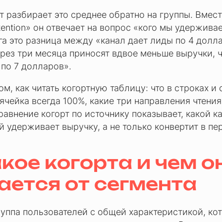
т разбирает это среднее обратно на группы. Вмес
etention» он отвечает на вопрос «кого мы удержива
а это разница между «канал дает лиды по 4 долл
ерез три месяца приносят вдвое меньше выручки, 
 по 7 долларов».
том, как читать когортную таблицу: что в строках и
ячейка всегда 100%, какие три направления чтени
равнение когорт по источнику показывает, какой к
й удерживает выручку, а не только конвертит в пе
акое когорта и чем о
ается от сегмента
группа пользователей с общей характеристикой, ко