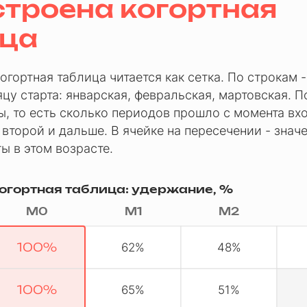
строена когортная
ица
огортная таблица читается как сетка. По строкам -
цу старта: январская, февральская, мартовская. П
ы, то есть сколько периодов прошло с момента вх
 второй и дальше. В ячейке на пересечении - знач
ты в этом возрасте.
огортная таблица: удержание, %
М0
М1
М2
100%
62%
48%
100%
65%
51%