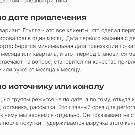
жетом полезны три типа.
по дате привлечения
ариант. Группа - это все клиенты, кто сделал пер
ировался) в один месяц. Дата первого касания с д
орту: берется минимальная дата транзакции по ка
 месяца или квартала, и этот период становится м
отвечают на вопрос, становится ли качество прив
 или хуже от месяца к месяцу.
по источнику или каналу
, но группы режутся не по дате, а по тому, откуда 
т, органика, рассылка. Это главный срез для perfo
 к нему мы вернемся отдельно. Он показывает не 
е после покупки - удерживается выручка этого кан