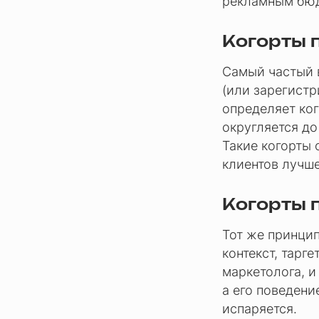
рекламным бюд
Когорты 
Самый частый в
(или зарегистр
определяет ког
округляется до
Такие когорты 
клиентов лучше
Когорты 
Тот же принцип
контекст, тарге
маркетолога, и
а его поведени
испаряется.