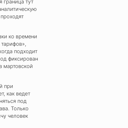
я граница тут
 аналитическую
 проходят
язки ко времени
 тарифов»,
когда подходит
вход фиксирован
 в мартовской
й при
т, как ведет
няться под
ава. Только
ячу человек