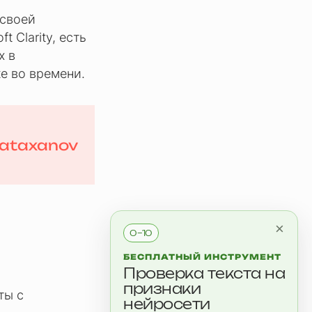
 своей
 Clarity, есть
х в
е во времени.
ataxanov
×
0–10
БЕСПЛАТНЫЙ ИНСТРУМЕНТ
Проверка текста на
признаки
ты с
нейросети