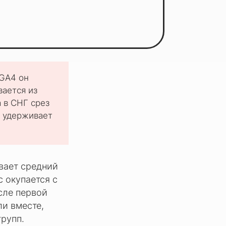
 GA4 он
вается из
 в СНГ срез
к удерживает
вает средний
с окупается с
сле первой
ли вместе,
групп.