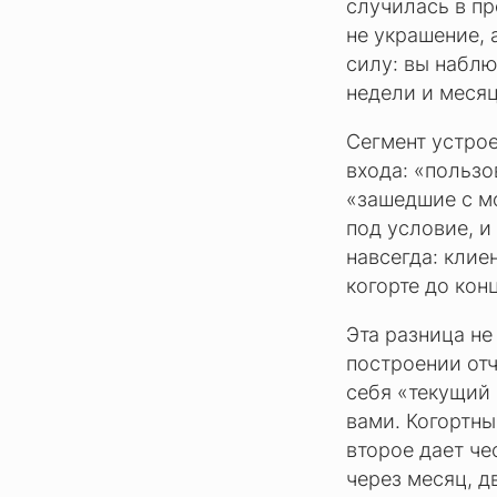
случилась в пр
не украшение, 
силу: вы наблю
недели и месяц
Сегмент устрое
входа: «пользо
«зашедшие с мо
под условие, и
навсегда: клие
когорте до кон
Эта разница не
построении отч
себя «текущий 
вами. Когортны
второе дает че
через месяц, д