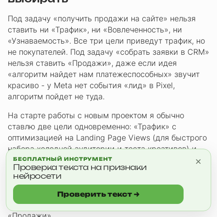
Под задачу «получить продажи на сайте» нельзя
ставить ни «Трафик», ни «Вовлеченность», ни
«Узнаваемость». Все три цели приведут трафик, но
не покупателей. Под задачу «собрать заявки в CRM»
нельзя ставить «Продажи», даже если идея
«алгоритм найдет нам платежеспособных» звучит
красиво - у Meta нет события «лид» в Pixel,
алгоритм пойдет не туда.
На старте работы с новым проектом я обычно
ставлю две цели одновременно: «Трафик» с
оптимизацией на Landing Page Views (для быстрого
набора холодной аудитории и теста креативов) и
одну цель из нижней воронки - «Лиды» или
×
БЕСПЛАТНЫЙ ИНСТРУМЕНТ
Проверка текста на признаки
«Продажи», в зависимости от того, как устроена
нейросети
воронка клиента. Если в кабинете нет накопленных
данных Pixel - сначала «Лиды» через моментальные
Проверить текст →
формы, потом, когда соберется база, перевожу на
«Продажи».