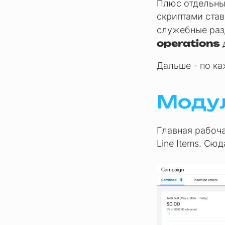
Плюс отдельн
скриптами став
служебные ра
operations
д
Дальше - по к
Модул
Главная рабочая
Line Items. Сю