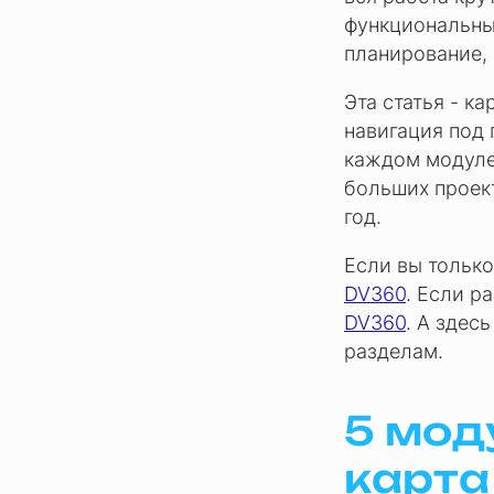
функциональные
планирование, 
Эта статья - к
навигация под 
каждом модуле,
больших проек
год.
Если вы только
DV360
. Если р
DV360
. А здес
разделам.
5 мод
карта