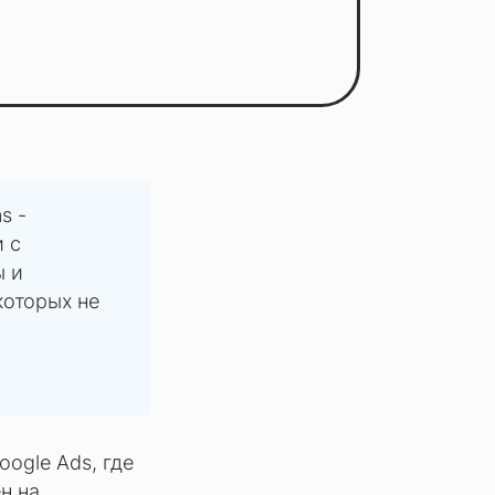
s -
и с
ы и
которых не
oogle Ads, где
н на