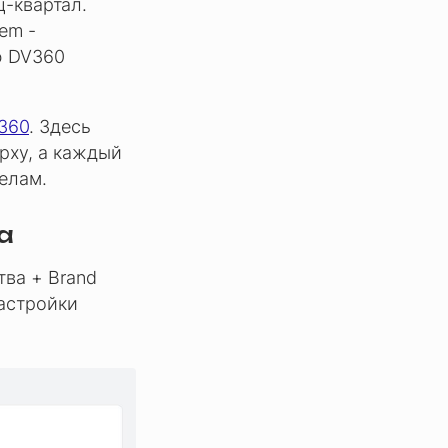
ц-квартал.
tem -
ю DV360
V360
. Здесь
рху, а каждый
елам.
а
тва + Brand
настройки