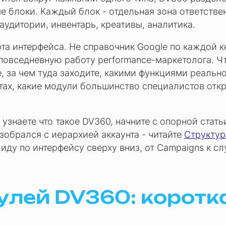
 блоки. Каждый блок - отдельная зона ответстве
аудитории, инвентарь, креативы, аналитика.
арта интерфейса. Не справочник Google по каждой к
повседневную работу performance-маркетолога. Ч
 за чем туда заходите, какими функциями реальн
тах, какие модули большинство специалистов откр
 узнаете что такое DV360, начните с опорной стат
азобрался с иерархией аккаунта - читайте
Структур
ь иду по интерфейсу сверху вниз, от Campaigns к 
улей DV360: коротк