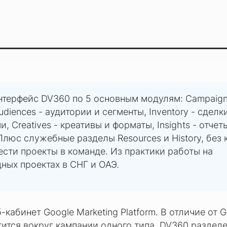
терфейс DV360 по 5 основным модулям: Campaign
diences - аудитории и сегменты, Inventory - сделк
 Creatives - креативы и форматы, Insights - отчет
люс служебные разделы Resources и History, без 
ести проекты в команде. Из практики работы на
ых проектах в СНГ и ОАЭ.
-кабинет Google Marketing Platform. В отличие от G
тится вокруг кампании одного типа, DV360 разделе