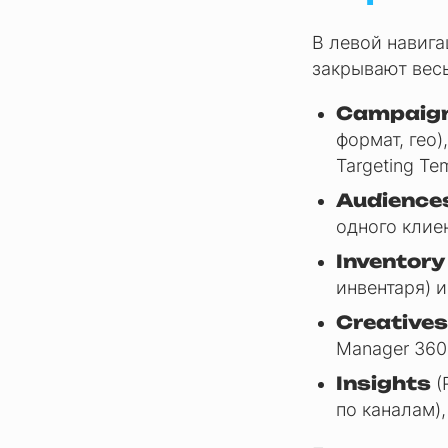
В левой навига
закрывают весь
Campaig
формат, гео)
Targeting Te
Audience
одного клиен
Inventory
инвентаря) и
Creatives
Manager 360
Insights
(
по каналам),