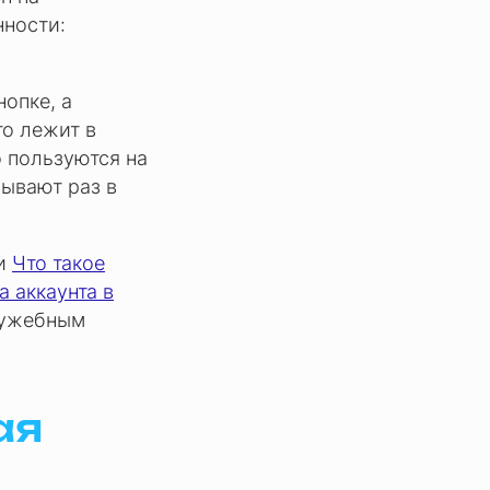
нности:
нопке, а
то лежит в
о пользуются на
ывают раз в
ьи
Что такое
а аккаунта в
служебным
ая