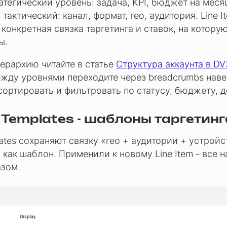
атегический уровень: задача, KPI, бюджет на меся
- тактический: канал, формат, гео, аудитория. Line I
конкретная связка таргетинга и ставок, на котору
ы.
ерархию читайте в статье
Структура аккаунта в D
жду уровнями переходите через breadcrumbs наве
ортировать и фильтровать по статусу, бюджету, д
 Templates - шаблоны таргетинг
lates сохраняют связку «гео + аудитории + устройс
» как шаблон. Применили к новому Line Item - все 
азом.