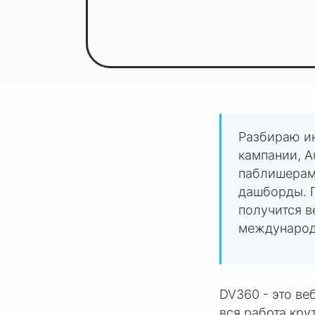
Разбираю ин
кампании, Au
паблишерами,
дашборды. П
получится в
международн
DV360 - это веб
вся работа кру