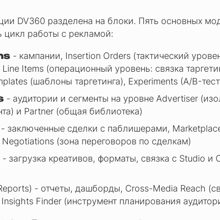
ции DV360 разделена на блоки. Пять основных мо
 цикл работы с рекламой:
ns
- кампании, Insertion Orders (тактический уровен
, Line Items (операционный уровень: связка таргетин
mplates (шаблоны таргетинга), Experiments (A/B-тес
s
- аудитории и сегменты на уровне Advertiser (из
та) и Partner (общая библиотека)
- заключенные сделки с паблишерами, Marketplace
 Negotiations (зона переговоров по сделкам)
- загрузка креативов, форматы, связка с Studio и
Reports) - отчеты, дашборды, Cross-Media Reach (с
 Insights Finder (инструмент планирования аудитор