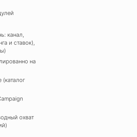
дулей
ь: канал,
га и ставок),
ты)
олированно на
 (каталог
 Campaign
водный охват
ий)