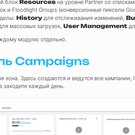
Resources
ый блок
на уровне Partner со списка
ок и Floodlight Groups (конверсионные пиксели Goo
History
Bu
зделы:
для отслеживания изменений,
User Management
ля массовых загрузок,
дл
аждому модулю отдельно.
ь Campaigns
 зона. Здесь создаются и ведутся все кампании, In
да заходите каждый день.